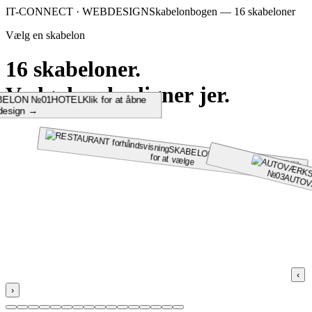
IT-CONNECT · WEBDESIGN
Skabelonbogen — 16 skabeloner
Vælg en skabelon
16 skabeloner.
Vælg den der ligner jer.
BELON №01
HOTEL
Klik for at åbne
 design →
SKABELON №02
for at vælge
RESTAURANT
Klik
№
03
AUTO
‹
›