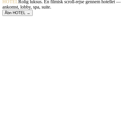
HOTEL
Rolig luksus. En filmisk scroll-rejse gennem hotellet —
ankomst, lobby, spa, suite.
Åbn HOTEL →